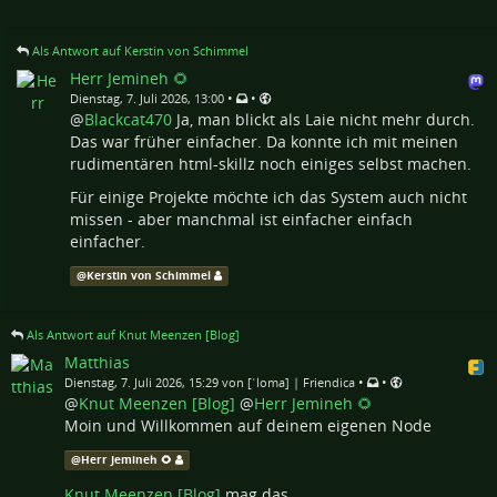
Als Antwort auf Kerstin von Schimmel
Herr Jemineh 🌻
•
•
Dienstag, 7. Juli 2026, 13:00
@
Blackcat470
Ja, man blickt als Laie nicht mehr durch.
Das war früher einfacher. Da konnte ich mit meinen
rudimentären html-skillz noch einiges selbst machen.
Für einige Projekte möchte ich das System auch nicht
missen - aber manchmal ist einfacher einfach
einfacher.
@
Kerstin von Schimmel
Als Antwort auf Knut Meenzen [Blog]
Matthias
•
•
Dienstag, 7. Juli 2026, 15:29 von [ˈloma] | Friendica
@
Knut Meenzen [Blog]
@
Herr Jemineh 🌻
Moin und Willkommen auf deinem eigenen Node
@
Herr Jemineh 🌻
Knut Meenzen [Blog]
mag das.