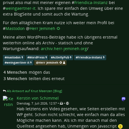
privat also mal mit meiner eigenen #
Friendica-Instanz
bei
#
weingaertner-it
. Ich spare mir einfach den Umweg über eine
extra BlogSeite und somit auch die Wartung.
Für den alltäglichen Kram nutze ich weiter mein Profil bei
#
Mastodon
@
Herr Jemineh 🌻
Meine alten WordPress-Beiträge habe ich übrigens erstmal
weiterhin online als Archiv - statisch und ohne
Wartungsaufwand:
archiv.herr-jemineh.org
/
#
mastodon
#
WordPress
#
ActivityPub
#
Friendica-Instanz
#
weingaertner-it
@
Herr Jemineh 🌻
4 Menschen
mögen das
3 Menschen
teilten dies erneut
Als Antwort auf Knut Meenzen [Blog]
Kerstin von Schimmel
•
•
Dienstag, 7. Juli 2026, 12:57
Hab letztens ein Video gesehen, wie Seiten erstellen mit
WP geht. Schon nicht schlecht, wie einfach man da alles
Mögliche machen kann. Als ich mir danach mal den
Quelltext angesehen hab, Unmengen von Javascript