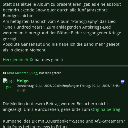
Statt das aktuelle Album zu präsentieren, gab es eine absolut
beeindruckende Show quer durch alle fünf Jahrzehnte
Bandgeschichte.
Am heftigsten fand ich vom Album "Pornography" das Lied
"One Hundred Years". Zum anklagenden Antikriegs-Lied
werden im Hintergrund der Bühne Bilder vergangener Kriege
gezeigt.
Absolute Gänsehaut und nie habe ich die Band mehr geliebt,
als in diesem Moment.
Herr Jemineh 🌻
hat dies geteilt.
Knut Meenzen [Blog]
hat dies geteilt
Helgo
Donnerstag, 9. Juli 2026, 20:09 (Empfangen Freitag, 10. Juli 2026, 18:45)
•
•
Die Medien in diesem Beitrag werden Besuchern nicht
angezeigt. Um sie anzusehen, gehe bitte zum
Originalbeitrag
.
Kumpanei des BR mit „Querdenker“-Szene und AfD-Streamern?
Julia Ruhs bei Interviews in Erfurt.